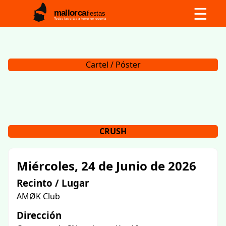
☰
mallorca
fiestas
Todas las citas a tener en cuenta
Cartel / Póster
CRUSH
Miércoles, 24 de Junio de 2026
Recinto / Lugar
AMØK Club
Dirección