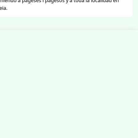
euniendo a pageses i pagesos y a toda la localidad en
eia.