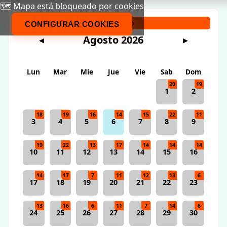
🗺️ Mapa está bloqueado por cookies
Calendario
CONFIGURAR COOKIES
Agosto 2026
◀
▶
Lun
Mar
Mie
Jue
Vie
Sab
Dom
20
19
1
2
18
19
16
14
15
22
11
3
4
5
6
7
8
9
19
22
13
17
14
14
14
10
11
12
13
14
15
16
14
17
7
11
12
13
6
17
18
19
20
21
22
23
13
16
6
11
7
14
6
24
25
26
27
28
29
30