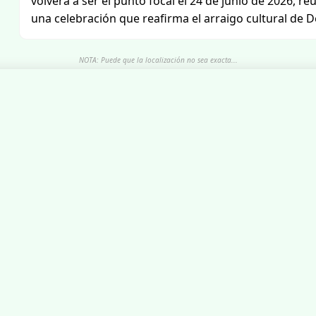
volverá a ser el punto focal el 24 de junio de 2026, r
una celebración que reafirma el arraigo cultural de D
NOTA: Puede que la localización no sea exacta...