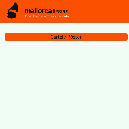
mallorca
fiestas
Todas las citas a tener en cuenta
Cartel / Póster