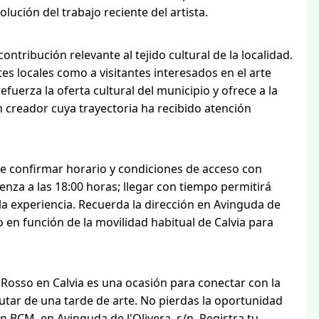
lución del trabajo reciente del artista.
tribución relevante al tejido cultural de la localidad.
s locales como a visitantes interesados en el arte
fuerza la oferta cultural del municipio y ofrece a la
n creador cuya trayectoria ha recibido atención
ene confirmar horario y condiciones de acceso con
enza a las 18:00 horas; llegar con tiempo permitirá
la experiencia. Recuerda la dirección en Avinguda de
to en función de la movilidad habitual de Calvia para
' Rosso en Calvia es una ocasión para conectar con la
rutar de una tarde de arte. No pierdas la oportunidad
 en BCM, en Avinguda de l'Olivera, s/n. Registra tu