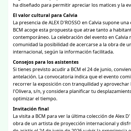
ha diseñado para permitir apreciar los matices y la evo
El valor cultural para Calvia
La presencia de ALEX D'ROSSO en Calvia supone una con
BCM acoge esta propuesta que atrae tanto a habitante
contemporáneo. La celebración del evento en Calvia re
comunidad la posibilidad de acercarse a la obra de u
internacional, según la información facilitada.
Consejos para los asistentes
Si tienes previsto acudir a BCM el 24 de junio, convi
antelación. La convocatoria indica que el evento comi
recorrer la exposición con tranquilidad y aprovechar 
l'Olivera, s/n, y considera planificar tu desplazamien
optimizar el tiempo.
Invitación final
La visita a BCM para ver la última colección de Alex D
obra de un artista de proyección internacional y disf
de asistir el 24 de junio de 2026 y vivir la experiencia