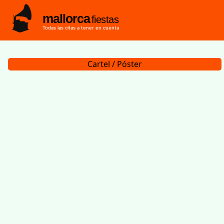
mallorca
fiestas
Todas las citas a tener en cuenta
Cartel / Póster