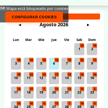
🗺️ Mapa está bloqueado por cookies
Calendario
CONFIGURAR COOKIES
Agosto 2026
◀
▶
Lun
Mar
Mie
Jue
Vie
Sab
Dom
20
19
1
2
18
19
16
14
15
22
11
3
4
5
6
7
8
9
19
22
13
17
14
14
14
10
11
12
13
14
15
16
14
17
7
11
12
13
6
17
18
19
20
21
22
23
13
16
6
11
7
14
6
24
25
26
27
28
29
30