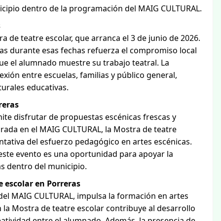
municipio dentro de la programación del MAIG CULTURAL.
s
de teatre escolar, que arranca el 3 de junio de 2026.
ras durante esas fechas refuerza el compromiso local
ue el alumnado muestre su trabajo teatral. La
xión entre escuelas, familias y público general,
turales educativas.
reras
ite disfrutar de propuestas escénicas frescas y
grada en el MAIG CULTURAL, la Mostra de teatre
tativa del esfuerzo pedagógico en artes escénicas.
, este evento es una oportunidad para apoyar la
as dentro del municipio.
e escolar en Porreras
io del MAIG CULTURAL, impulsa la formación en artes
 la Mostra de teatre escolar contribuye al desarrollo
eatividad entre el alumnado. Además, la presencia de