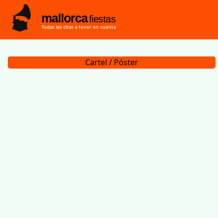
mallorca
fiestas
Todas las citas a tener en cuenta
Cartel / Póster