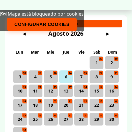
🗺️ Mapa está bloqueado por cookies
Calendario
CONFIGURAR COOKIES
Agosto 2026
◀
▶
Lun
Mar
Mie
Jue
Vie
Sab
Dom
20
19
1
2
18
19
16
14
15
22
11
3
4
5
6
7
8
9
19
22
13
17
14
14
14
10
11
12
13
14
15
16
14
17
7
11
12
13
6
17
18
19
20
21
22
23
13
16
6
11
7
14
6
24
25
26
27
28
29
30
12