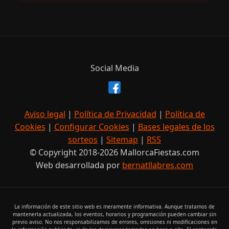
Social Media
Aviso legal
|
Política de Privacidad
|
Política de
Cookies
|
Configurar Cookies
|
Bases legales de los
sorteos
|
Sitemap
|
RSS
© Copyright 2018-2026 MallorcaFiestas.com
Web desarrollada por
bernatllabres.com
La información de este sitio web es meramente informativa. Aunque tratamos de
mantenerla actualizada, los eventos, horarios y programación pueden cambiar sin
previo aviso. No nos responsabilizamos de errores, omisiones ni modificaciones en