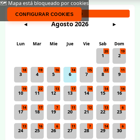
🗺️ Mapa está bloqueado por cookies
Calendario
CONFIGURAR COOKIES
Agosto 2026
◀
▶
Lun
Mar
Mie
Jue
Vie
Sab
Dom
20
19
1
2
18
19
16
14
15
22
11
3
4
5
6
7
8
9
19
22
13
17
14
14
14
10
11
12
13
14
15
16
14
17
7
11
12
13
6
17
18
19
20
21
22
23
13
16
6
11
7
14
6
24
25
26
27
28
29
30