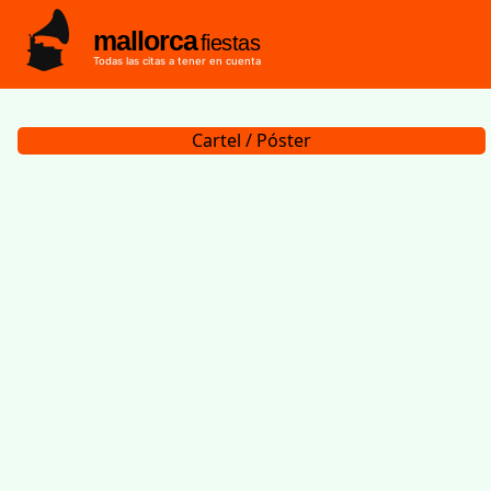
mallorca
fiestas
Todas las citas a tener en cuenta
Cartel / Póster