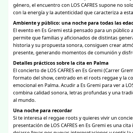
género, el encuentro con LOS CAFRES supone no solo 
con la energía y la autenticidad que caracteriza a e
Ambiente y público: una noche para todas las eda
El evento en Es Gremi está pensado para un público a
permite que familias y aficionados de distintas gene
historia y su propuesta sonora, consiguen crear atm
presente, generando momentos de comunión y disfru
Detalles prácticos sobre la cita en Palma
El concierto de LOS CAFRES en Es Gremi (Carrer Gremi 
formato del show, centrado en el roots reggae y la c
emocional en Palma. Acudir a Es Gremi para ver a LOS
combina calidad sonora, letras profundas y una trad
al mundo.
Una noche para recordar
Si te interesa el reggae roots y quieres vivir un conci
presentación de LOS CAFRES en Es Gremi es una cita 
dejarse llevar por nuevas interpretaciones y sentir l