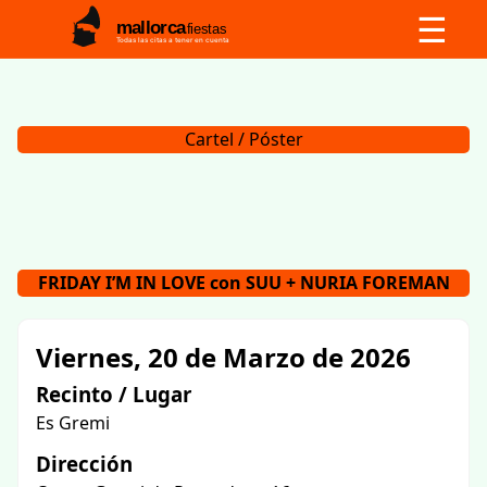
☰
mallorca
fiestas
Todas las citas a tener en cuenta
Cartel / Póster
FRIDAY I’M IN LOVE con SUU + NURIA FOREMAN
Viernes, 20 de Marzo de 2026
Recinto / Lugar
Es Gremi
Dirección