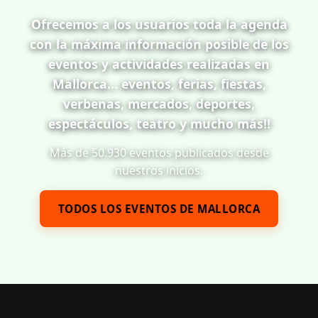
Ofrecemos a los usuarios toda la agenda
con la máxima información posible de los
eventos y actividades realizadas en
Mallorca... eventos, ferias, fiestas,
verbenas, mercados, deportes,
espectáculos, teatro y mucho más!!
Más de 50.930 eventos publicados desde
nuestros inicios.
TODOS LOS EVENTOS DE MALLORCA