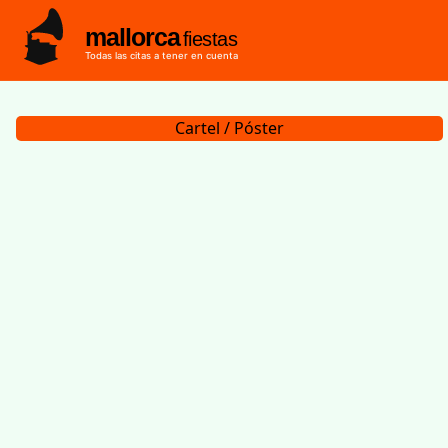
mallorca
fiestas
Todas las citas a tener en cuenta
Cartel / Póster