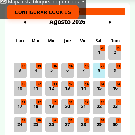
🗺️ Mapa está bloqueado por cookies
Calendario
CONFIGURAR COOKIES
Agosto 2026
◀
▶
Lun
Mar
Mie
Jue
Vie
Sab
Dom
20
19
1
2
18
19
16
14
15
22
11
3
4
5
6
7
8
9
19
22
13
17
14
14
14
10
11
12
13
14
15
16
14
17
7
11
12
13
6
17
18
19
20
21
22
23
13
16
6
11
7
14
6
24
25
26
27
28
29
30