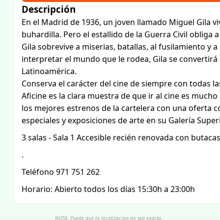
Descripción
En el Madrid de 1936, un joven llamado Miguel Gila vi
buhardilla. Pero el estallido de la Guerra Civil obliga 
Gila sobrevive a miserias, batallas, al fusilamiento y 
interpretar el mundo que le rodea, Gila se convertir
Latinoamérica.
Conserva el carácter del cine de siempre con todas l
Aficine es la clara muestra de que ir al cine es much
los mejores estrenos de la cartelera con una oferta
especiales y exposiciones de arte en su Galería Superi
3 salas - Sala 1 Accesible recién renovada con butaca
.
Teléfono 971 751 262
Horario: Abierto todos los días 15:30h a 23:00h
NOTA: Puede que la localización no sea exacta...