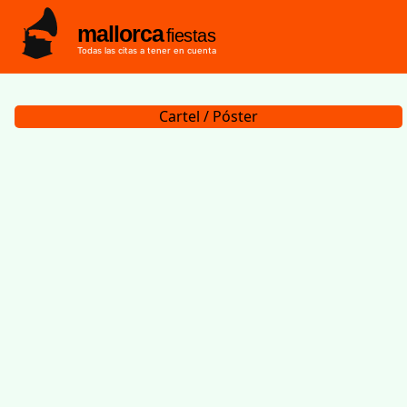
mallorca
fiestas
Todas las citas a tener en cuenta
Cartel / Póster