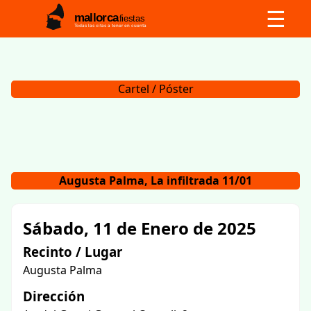
☰
mallorca
fiestas
Todas las citas a tener en cuenta
Cartel / Póster
Augusta Palma, La infiltrada 11/01
Sábado, 11 de Enero de 2025
Recinto / Lugar
Augusta Palma
Dirección