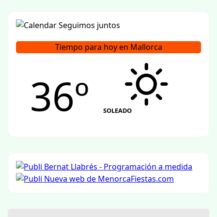
Tiempo para hoy en Mallorca
36º
SOLEADO