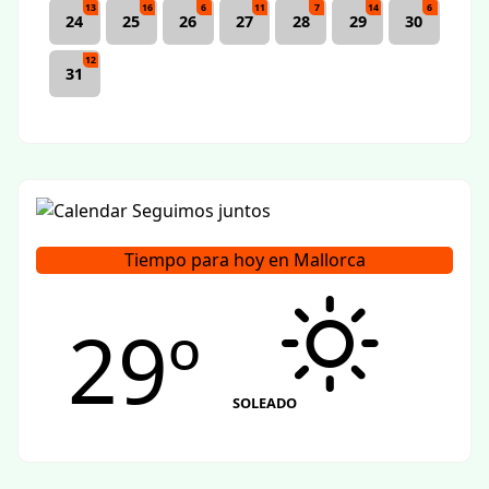
13
16
6
11
7
14
6
24
25
26
27
28
29
30
12
31
Tiempo para hoy en Mallorca
29º
SOLEADO