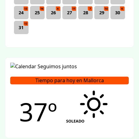
13
16
6
11
7
14
6
24
25
26
27
28
29
30
12
31
Tiempo para hoy en Mallorca
37º
SOLEADO