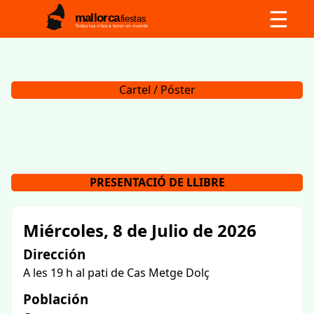
☰
mallorca
fiestas
Todas las citas a tener en cuenta
Cartel / Póster
PRESENTACIÓ DE LLIBRE
Miércoles, 8 de Julio de 2026
Dirección
A les 19 h al pati de Cas Metge Dolç
Población