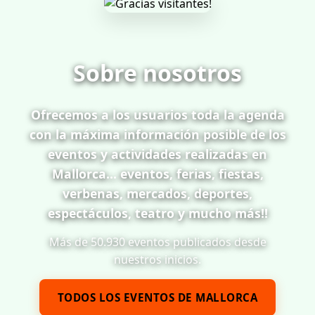
Sobre nosotros
Ofrecemos a los usuarios toda la agenda
con la máxima información posible de los
eventos y actividades realizadas en
Mallorca... eventos, ferias, fiestas,
verbenas, mercados, deportes,
espectáculos, teatro y mucho más!!
Más de 50.930 eventos publicados desde
nuestros inicios.
TODOS LOS EVENTOS DE MALLORCA