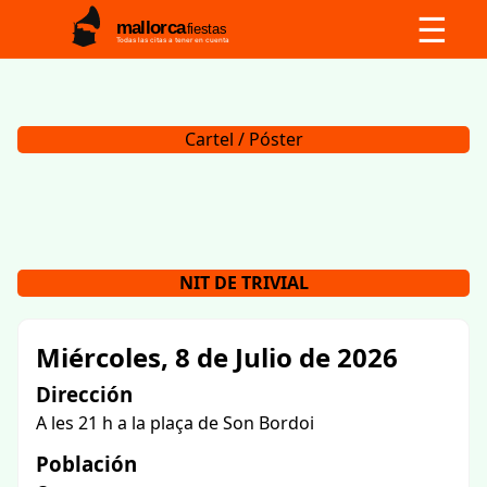
☰
mallorca
fiestas
Todas las citas a tener en cuenta
Cartel / Póster
NIT DE TRIVIAL
Miércoles, 8 de Julio de 2026
Dirección
A les 21 h a la plaça de Son Bordoi
Población