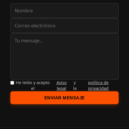
Soparem tots plegats
Santanyi
Compartir evento