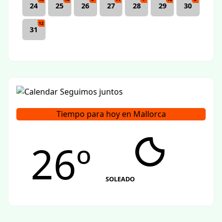
12
31
Tiempo para hoy en Mallorca
26º
SOLEADO