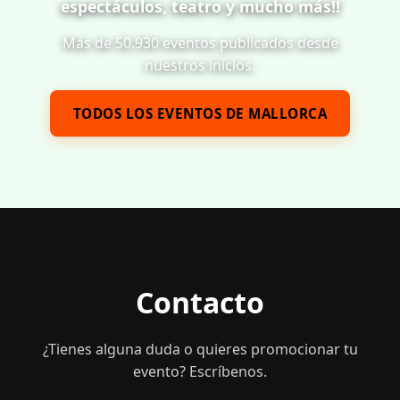
Presentació dels Caparrots d'Estellencs
Estellencs
Compartir evento