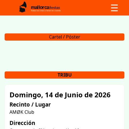
☰
mallorca
fiestas
Todas las citas a tener en cuenta
Cartel / Póster
TRIBU
Domingo, 14 de Junio de 2026
Recinto / Lugar
AMØK Club
Dirección