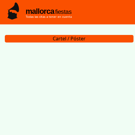
mallorca
fiestas
Todas las citas a tener en cuenta
Cartel / Póster