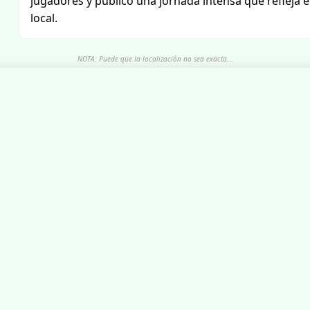
jugadores y público una jornada intensa que refleja e
local.
NOTA: Puede que la localización no sea exacta...