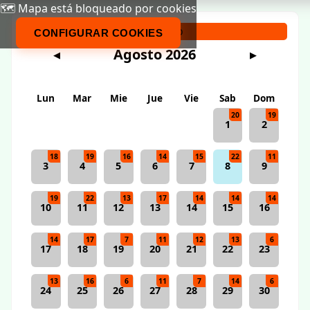
🗺️ Mapa está bloqueado por cookies
Calendario
CONFIGURAR COOKIES
Agosto 2026
◀
▶
Lun
Mar
Mie
Jue
Vie
Sab
Dom
20
19
1
2
18
19
16
14
15
22
11
3
4
5
6
7
8
9
19
22
13
17
14
14
14
10
11
12
13
14
15
16
14
17
7
11
12
13
6
17
18
19
20
21
22
23
13
16
6
11
7
14
6
24
25
26
27
28
29
30