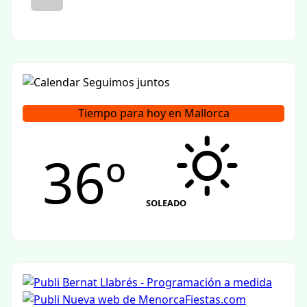
Tiempo para hoy en Mallorca
36º
SOLEADO