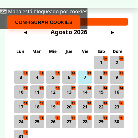
🗺️ Mapa está bloqueado por cookies
Calendario
CONFIGURAR COOKIES
Agosto 2026
◀
▶
Lun
Mar
Mie
Jue
Vie
Sab
Dom
20
19
1
2
18
19
16
14
15
22
11
3
4
5
6
7
8
9
19
22
13
17
14
14
14
10
11
12
13
14
15
16
14
17
7
11
12
13
6
17
18
19
20
21
22
23
13
16
6
11
7
14
6
24
25
26
27
28
29
30
12
31