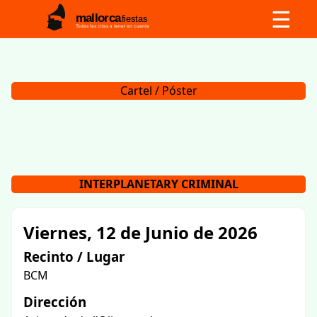
☰
mallorca
fiestas
Todas las citas a tener en cuenta
Cartel / Póster
INTERPLANETARY CRIMINAL
Viernes, 12 de Junio de 2026
Recinto / Lugar
BCM
Dirección