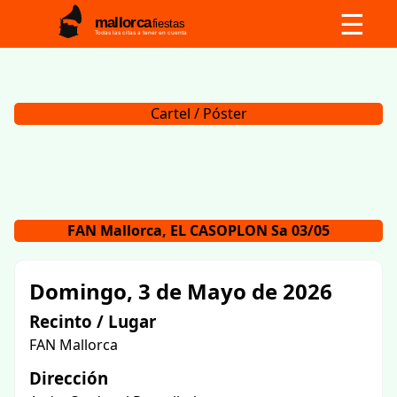
☰
mallorca
fiestas
Todas las citas a tener en cuenta
Cartel / Póster
FAN Mallorca, EL CASOPLON Sa 03/05
Domingo, 3 de Mayo de 2026
Recinto / Lugar
FAN Mallorca
Dirección