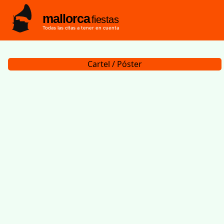
mallorca
fiestas
Todas las citas a tener en cuenta
Cartel / Póster