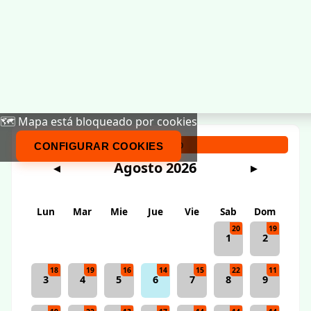
🗺️ Mapa está bloqueado por cookies
Calendario
CONFIGURAR COOKIES
Agosto 2026
◀
▶
Lun
Mar
Mie
Jue
Vie
Sab
Dom
20
19
1
2
18
19
16
14
15
22
11
3
4
5
6
7
8
9