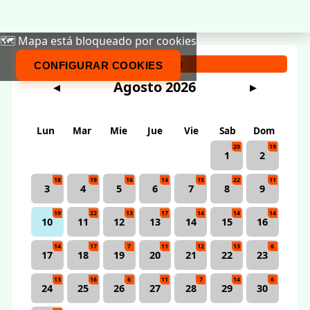
🗺️ Mapa está bloqueado por cookies
Calendario
CONFIGURAR COOKIES
Agosto 2026
◀
▶
Lun
Mar
Mie
Jue
Vie
Sab
Dom
20
19
1
2
18
19
16
14
15
22
11
3
4
5
6
7
8
9
19
22
13
17
14
14
14
10
11
12
13
14
15
16
14
17
7
11
12
13
6
17
18
19
20
21
22
23
13
16
6
11
7
14
6
24
25
26
27
28
29
30