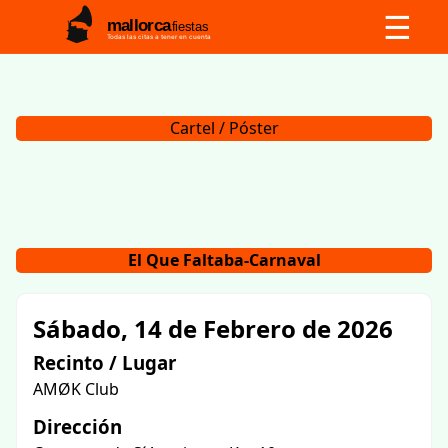
☰
mallorca
fiestas
Todas las citas a tener en cuenta
Cartel / Póster
El Que Faltaba-Carnaval
Sábado, 14 de Febrero de 2026
Recinto / Lugar
AMØK Club
Dirección