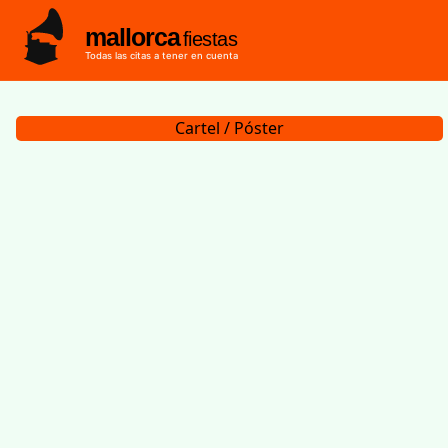
mallorca
fiestas
Todas las citas a tener en cuenta
Cartel / Póster