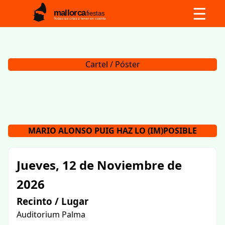
☰
mallorca
fiestas
Todas las citas a tener en cuenta
Cartel / Póster
MARIO ALONSO PUIG HAZ LO (IM)POSIBLE
Jueves, 12 de Noviembre de
2026
Recinto / Lugar
Auditorium Palma