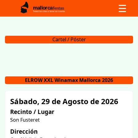
☰
mallorca
fiestas
Todas las citas a tener en cuenta
Cartel / Póster
ELROW XXL Winamax Mallorca 2026
Sábado, 29 de Agosto de 2026
Recinto / Lugar
Son Fusteret
Dirección