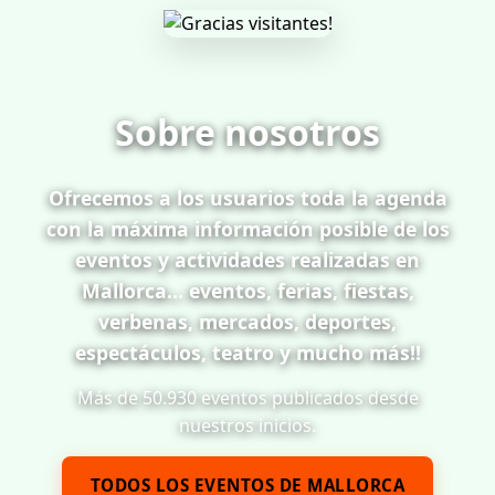
Sobre nosotros
Ofrecemos a los usuarios toda la agenda
con la máxima información posible de los
eventos y actividades realizadas en
Mallorca... eventos, ferias, fiestas,
verbenas, mercados, deportes,
espectáculos, teatro y mucho más!!
Más de 50.930 eventos publicados desde
nuestros inicios.
TODOS LOS EVENTOS DE MALLORCA