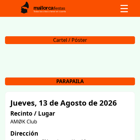
☰
mallorca
fiestas
Todas las citas a tener en cuenta
Cartel / Póster
PARAPAILA
Jueves, 13 de Agosto de 2026
Recinto / Lugar
AMØK Club
Dirección