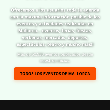
Ofrecemos a los usuarios toda la agenda
con la máxima información posible de los
eventos y actividades realizadas en
Mallorca... eventos, ferias, fiestas,
verbenas, mercados, deportes,
espectáculos, teatro y mucho más!!
Más de 50.930 eventos publicados desde
nuestros inicios.
TODOS LOS EVENTOS DE MALLORCA