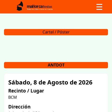
☰
mallorca
fiestas
Todas las citas a tener en cuenta
Cartel / Póster
ANTDOT
Sábado, 8 de Agosto de 2026
Recinto / Lugar
BCM
Dirección