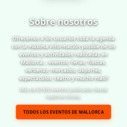
Sobre nosotros
Ofrecemos a los usuarios toda la agenda
con la máxima información posible de los
eventos y actividades realizadas en
Mallorca... eventos, ferias, fiestas,
verbenas, mercados, deportes,
espectáculos, teatro y mucho más!!
Más de 50.920 eventos publicados desde
nuestros inicios.
TODOS LOS EVENTOS DE MALLORCA