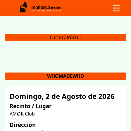
☰
mallorca
fiestas
Todas las citas a tener en cuenta
Cartel / Póster
WHOMADEWHO
Domingo, 2 de Agosto de 2026
Recinto / Lugar
AMØK Club
Dirección