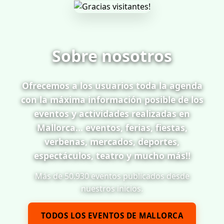
Sobre nosotros
Ofrecemos a los usuarios toda la agenda
con la máxima información posible de los
eventos y actividades realizadas en
Mallorca... eventos, ferias, fiestas,
verbenas, mercados, deportes,
espectáculos, teatro y mucho más!!
Más de 50.930 eventos publicados desde
nuestros inicios.
TODOS LOS EVENTOS DE MALLORCA