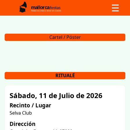
☰
mallorca
fiestas
Todas las citas a tener en cuenta
Cartel / Póster
RITUALË
Sábado, 11 de Julio de 2026
Recinto / Lugar
Selva Club
Dirección