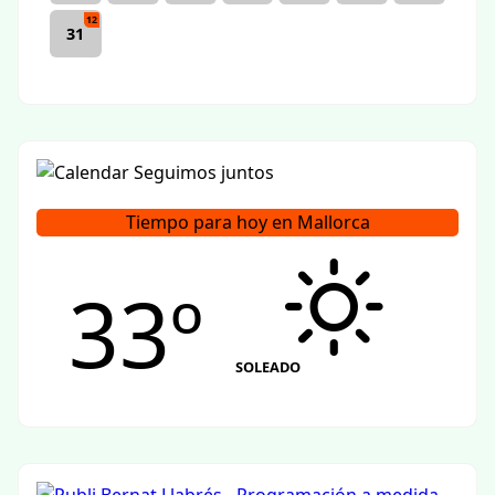
12
31
Tiempo para hoy en Mallorca
33º
SOLEADO