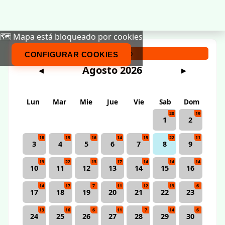
🗺️ Mapa está bloqueado por cookies
Calendario
CONFIGURAR COOKIES
Agosto 2026
◀
▶
Lun
Mar
Mie
Jue
Vie
Sab
Dom
20
19
1
2
18
19
16
14
15
22
11
3
4
5
6
7
8
9
19
22
13
17
14
14
14
10
11
12
13
14
15
16
14
17
7
11
12
13
6
17
18
19
20
21
22
23
13
16
6
11
7
14
6
24
25
26
27
28
29
30