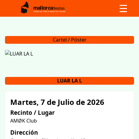
☰
mallorca
fiestas
Todas las citas a tener en cuenta
Cartel / Póster
LUAR LA L
Martes, 7 de Julio de 2026
Recinto / Lugar
AMØK Club
Dirección