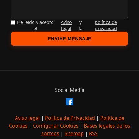
Mercado Semanal Llubí
Llubi
Compartir evento