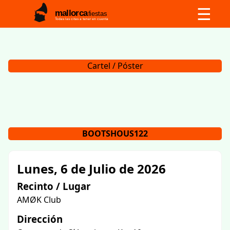
☰
mallorca
fiestas
Todas las citas a tener en cuenta
Cartel / Póster
BOOTSHOUS122
Lunes, 6 de Julio de 2026
Recinto / Lugar
AMØK Club
Dirección