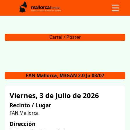
☰
mallorca
fiestas
Todas las citas a tener en cuenta
Cartel / Póster
FAN Mallorca, M3GAN 2.0 Ju 03/07
Viernes, 3 de Julio de 2026
Recinto / Lugar
FAN Mallorca
Dirección