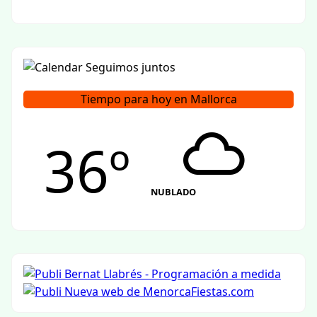
Tiempo para hoy en Mallorca
36º
NUBLADO