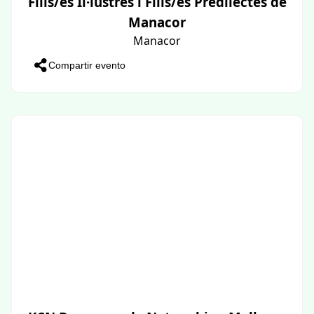
Fills/es Il·lustres i Fills/es Predilectes de
Manacor
Manacor
Compartir evento