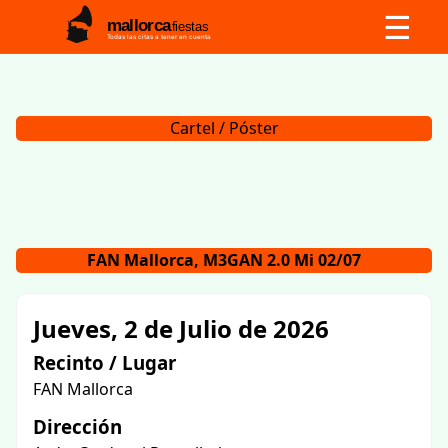
☰
mallorca
fiestas
Todas las citas a tener en cuenta
Cartel / Póster
FAN Mallorca, M3GAN 2.0 Mi 02/07
Jueves, 2 de Julio de 2026
Recinto / Lugar
FAN Mallorca
Dirección