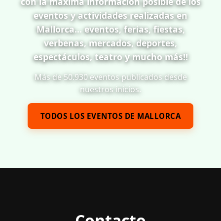
con la máxima información posible de los
eventos y actividades realizadas en
Mallorca... eventos, ferias, fiestas,
verbenas, mercados, deportes,
espectáculos, teatro y mucho más!!
Más de 50.930 eventos publicados desde
nuestros inicios.
TODOS LOS EVENTOS DE MALLORCA
Contacto