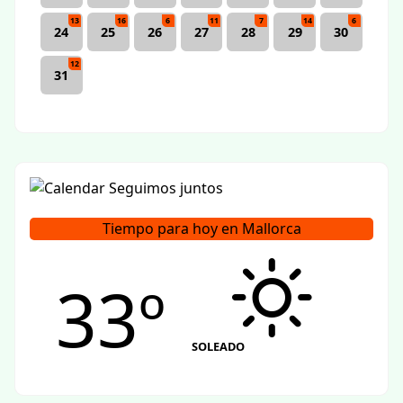
13
16
6
11
7
14
6
24
25
26
27
28
29
30
12
31
Tiempo para hoy en Mallorca
33º
SOLEADO