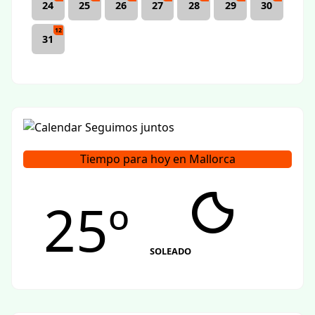
24
25
26
27
28
29
30
12
31
Tiempo para hoy en Mallorca
25º
SOLEADO