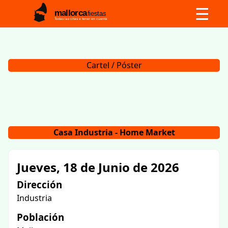
☰
mallorca
fiestas
Todas las citas a tener en cuenta
Cartel / Póster
Casa Industria - Home Market
Jueves, 18 de Junio de 2026
Dirección
Industria
Población