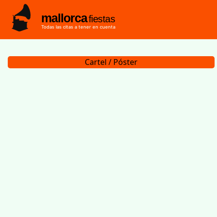
mallorca
fiestas
Todas las citas a tener en cuenta
Cartel / Póster