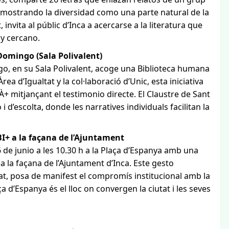
 mostrando la diversidad como una parte natural de la
 invita al públic d’Inca a acercarse a la literatura que
 y cercano.
Domingo (Sala Polivalent)
ngo, en su Sala Polivalent, acoge una Biblioteca humana
ea d’Igualtat y la col·laboració d’Unic, esta iniciativa
+ mitjançant el testimonio directe. El Claustre de Sant
d’escolta, donde les narratives individuals facilitan la
BI+ a la façana de l’Ajuntament
de junio a les 10.30 h a la Plaça d’Espanya amb una
 a la façana de l’Ajuntament d’Inca. Este gesto
at, posa de manifest el compromís institucional amb la
ça d’Espanya és el lloc on convergen la ciutat i les seves