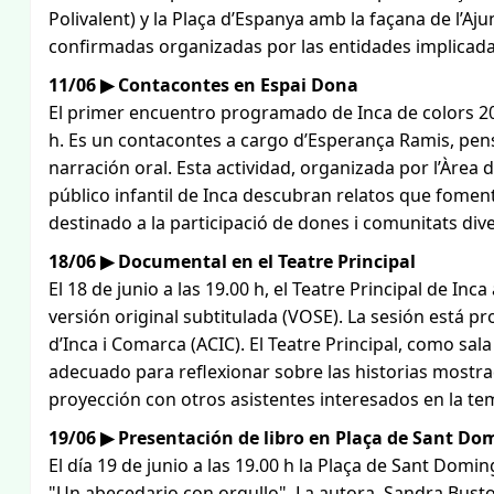
Polivalent) y la Plaça d’Espanya amb la façana de l’Aj
confirmadas organizadas por las entidades implicada
11/06 ▶ Contacontes en Espai Dona
El primer encuentro programado de Inca de colors 2026
h. Es un contacontes a cargo d’Esperança Ramis, pen
narración oral. Esta actividad, organizada por l’Àrea 
público infantil de Inca descubran relatos que foment
destinado a la participació de dones i comunitats div
18/06 ▶ Documental en el Teatre Principal
El 18 de junio a las 19.00 h, el Teatre Principal de 
versión original subtitulada (VOSE). La sesión está p
d’Inca i Comarca (ACIC). El Teatre Principal, como sal
adecuado para reflexionar sobre las historias mostra
proyección con otros asistentes interesados en la temá
19/06 ▶ Presentación de libro en Plaça de Sant Do
El día 19 de junio a las 19.00 h la Plaça de Sant Domin
"Un abecedario con orgullo". La autora, Sandra Busto