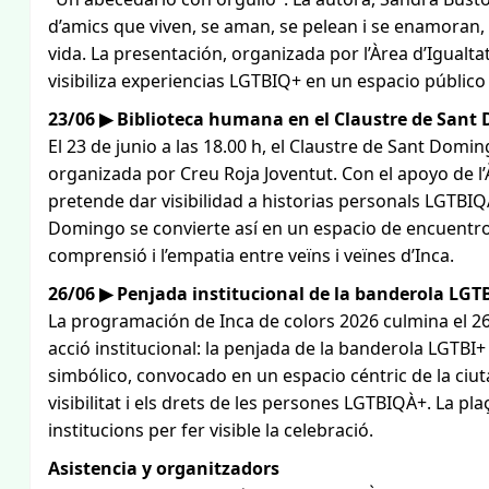
d’amics que viven, se aman, se pelean i se enamoran,
vida. La presentación, organizada por l’Àrea d’Igualtat,
visibiliza experiencias LGTBIQ+ en un espacio público
23/06 ▶ Biblioteca humana en el Claustre de Sant 
El 23 de junio a las 18.00 h, el Claustre de Sant Domi
organizada por Creu Roja Joventut. Con el apoyo de l’Àr
pretende dar visibilidad a historias personals LGTBIQÀ
Domingo se convierte así en un espacio de encuentro i 
comprensió i l’empatia entre veïns i veïnes d’Inca.
26/06 ▶ Penjada institucional de la banderola LGT
La programación de Inca de colors 2026 culmina el 26 
acció institucional: la penjada de la banderola LGTBI+
simbólico, convocado en un espacio céntric de la ciut
visibilitat i els drets de les persones LGTBIQÀ+. La pla
institucions per fer visible la celebració.
Asistencia y organitzadors