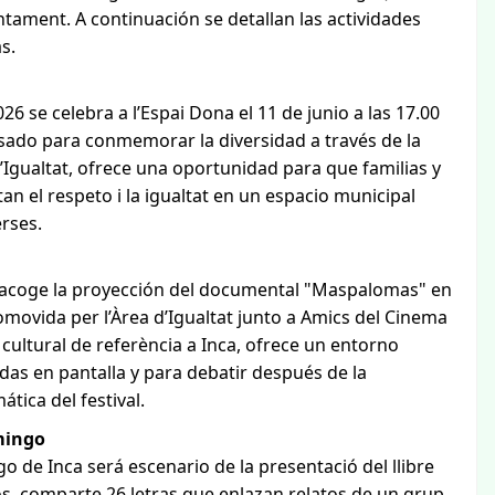
untament. A continuación se detallan las actividades
s.
 se celebra a l’Espai Dona el 11 de junio a las 17.00
sado para conmemorar la diversidad a través de la
d’Igualtat, ofrece una oportunidad para que familias y
an el respeto i la igualtat en un espacio municipal
erses.
Inca acoge la proyección del documental "Maspalomas" en
romovida per l’Àrea d’Igualtat junto a Amics del Cinema
a cultural de referència a Inca, ofrece un entorno
das en pantalla y para debatir después de la
tica del festival.
mingo
go de Inca será escenario de la presentació del llibre
s, comparte 26 letras que enlazan relatos de un grup