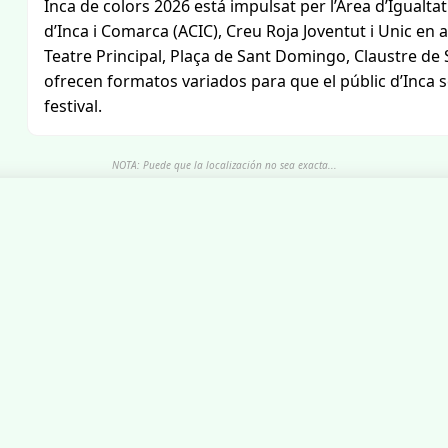
Inca de colors 2026 está impulsat per l’Àrea d’Igualta
d’Inca i Comarca (ACIC), Creu Roja Joventut i Unic en 
Teatre Principal, Plaça de Sant Domingo, Claustre de
ofrecen formatos variados para que el públic d’Inca se
festival.
NOTA: Puede que la localización no sea exacta...