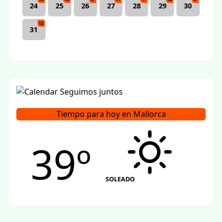
24
25
26
27
28
29
30
12
31
Tiempo para hoy en Mallorca
39º
SOLEADO