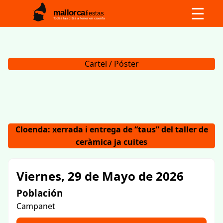
☰
mallorca
fiestas
Todas las citas a tener en cuenta
Cartel / Póster
Cloenda: xerrada i entrega de “taus” del taller de
ceràmica ja cuites
Viernes, 29 de Mayo de 2026
Población
Campanet