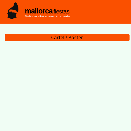
mallorca
fiestas
Todas las citas a tener en cuenta
Cartel / Póster