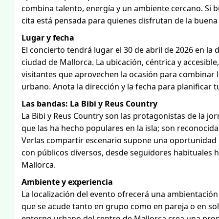
combina talento, energía y un ambiente cercano. Si bu
cita está pensada para quienes disfrutan de la buena 
Lugar y fecha
El concierto tendrá lugar el 30 de abril de 2026 en la d
ciudad de Mallorca. La ubicación, céntrica y accesible,
visitantes que aprovechen la ocasión para combinar l
urbano. Anota la dirección y la fecha para planificar t
Las bandas: La Bibi y Reus Country
La Bibi y Reus Country son las protagonistas de la j
que las ha hecho populares en la isla; son reconocida
Verlas compartir escenario supone una oportunidad p
con públicos diversos, desde seguidores habituales h
Mallorca.
Ambiente y experiencia
La localización del evento ofrecerá una ambientación
que se acude tanto en grupo como en pareja o en soli
entorno urbano del centro de Mallorca crea una propu