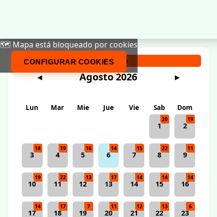
🗺️ Mapa está bloqueado por cookies
Calendario
CONFIGURAR COOKIES
Agosto 2026
◀
▶
Lun
Mar
Mie
Jue
Vie
Sab
Dom
20
19
1
2
18
19
16
14
15
22
11
3
4
5
6
7
8
9
19
22
13
17
14
14
14
10
11
12
13
14
15
16
14
17
7
11
12
13
6
17
18
19
20
21
22
23