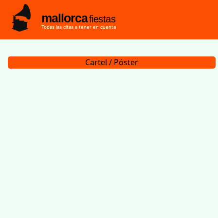
mallorca
fiestas
Todas las citas a tener en cuenta
Cartel / Póster