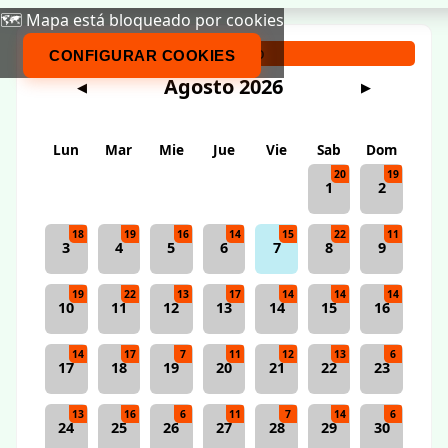
🗺️ Mapa está bloqueado por cookies
Calendario
CONFIGURAR COOKIES
Agosto 2026
◀
▶
Lun
Mar
Mie
Jue
Vie
Sab
Dom
20
19
1
2
18
19
16
14
15
22
11
3
4
5
6
7
8
9
19
22
13
17
14
14
14
10
11
12
13
14
15
16
14
17
7
11
12
13
6
17
18
19
20
21
22
23
13
16
6
11
7
14
6
24
25
26
27
28
29
30