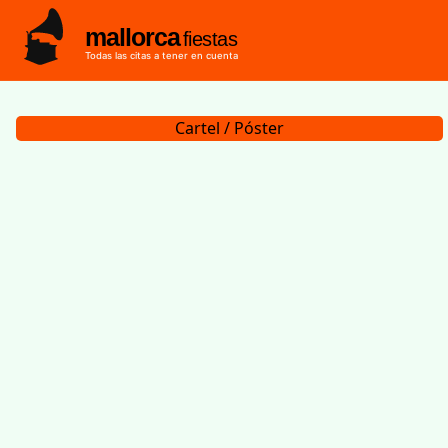
mallorca
fiestas
Todas las citas a tener en cuenta
Cartel / Póster