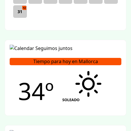
12
31
Tiempo para hoy en Mallorca
34º
SOLEADO