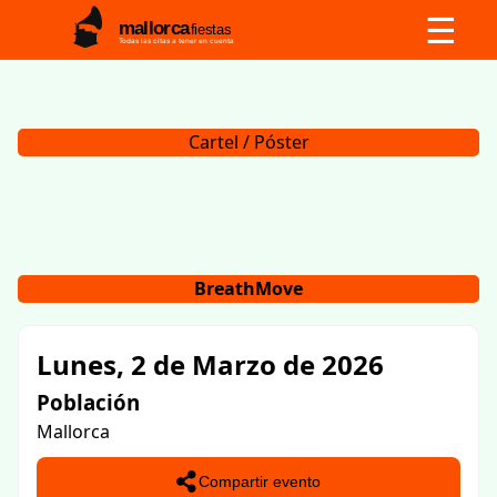
☰
mallorca
fiestas
Todas las citas a tener en cuenta
Cartel / Póster
BreathMove
Lunes, 2 de Marzo de 2026
Población
Mallorca
Compartir evento