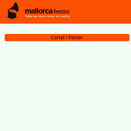
mallorca
fiestas
Todas las citas a tener en cuenta
Cartel / Póster