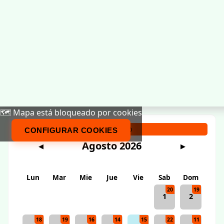
🗺️ Mapa está bloqueado por cookies
Calendario
CONFIGURAR COOKIES
Agosto 2026
◀
▶
Lun
Mar
Mie
Jue
Vie
Sab
Dom
20
19
1
2
18
19
16
14
15
22
11