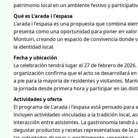
patrimonio local en un ambiente festivo y participativ
Qué es L'arada i l'espasa
L'arada i l'espasa es una propuesta que combina eleme
presenta como una oportunidad para poner en valor c
Montuiri, creando un espacio de convivencia donde v
la identidad local.
Fecha y ubicación
La celebración tendrá lugar el 27 de febrero de 2026. 
organización confirma que el acto se desarrollará en e
a pie para la mayoría de residentes y visitantes. Man
la jornada desde primera hora y participar en las di
Actividades y oferta
El programa de L'arada i l'espasa está pensado para a
incluyen actividades vinculadas a la tradición local, 
interacción entre asistentes. La gastronomía tendrá
degustar productos y recetas representativas de la 
las actividades diurnas y, posiblemente, vespertinas.