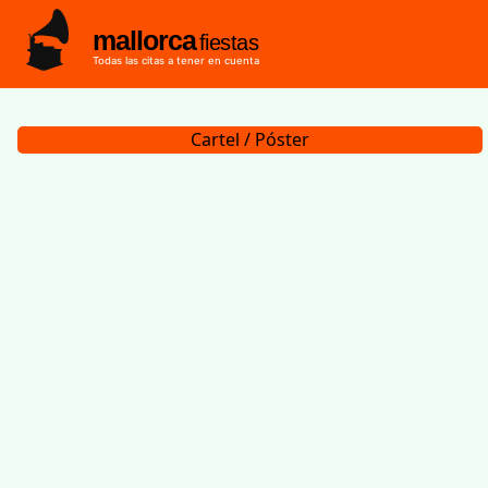
mallorca
fiestas
Todas las citas a tener en cuenta
Cartel / Póster