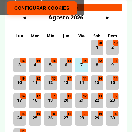
Calendario
CONFIGURAR COOKIES
Agosto 2026
◀
▶
Lun
Mar
Mie
Jue
Vie
Sab
Dom
20
19
1
2
18
19
16
14
15
22
11
3
4
5
6
7
8
9
19
22
13
17
14
14
14
10
11
12
13
14
15
16
14
17
7
11
12
13
6
17
18
19
20
21
22
23
13
16
6
11
7
14
6
24
25
26
27
28
29
30
12