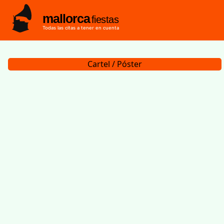
mallorca
fiestas
Todas las citas a tener en cuenta
Cartel / Póster