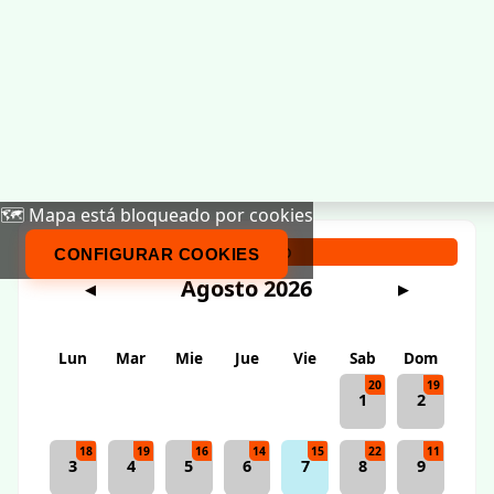
🗺️ Mapa está bloqueado por cookies
Calendario
CONFIGURAR COOKIES
Agosto 2026
◀
▶
Lun
Mar
Mie
Jue
Vie
Sab
Dom
20
19
1
2
18
19
16
14
15
22
11
3
4
5
6
7
8
9