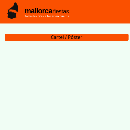
mallorca
fiestas
Todas las citas a tener en cuenta
Cartel / Póster