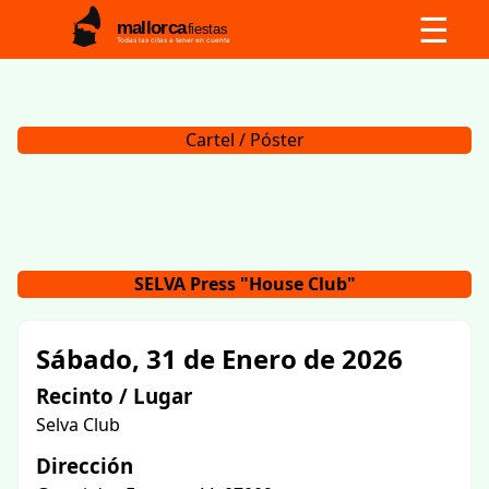
☰
mallorca
fiestas
Todas las citas a tener en cuenta
Cartel / Póster
SELVA Press "House Club"
Sábado, 31 de Enero de 2026
Recinto / Lugar
Selva Club
Dirección